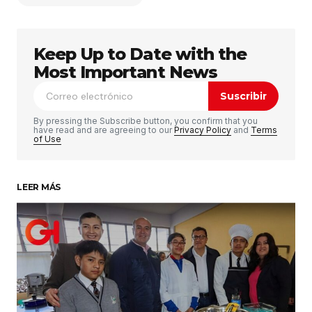
Keep Up to Date with the
Tu dirección de correo electrónico no será
publicada.
Los campos obligatorios están
Most Important News
marcados con
*
Suscribir
Comentario
*
By pressing the Subscribe button, you confirm that you
have read and are agreeing to our
Privacy Policy
and
Terms
of Use
LEER MÁS
Su nombre
*
Tu correo electrónico
*
Guardar mi nombre, correo electrónico y sitio
web en este navegador para la próxima vez que
haga un comentario.