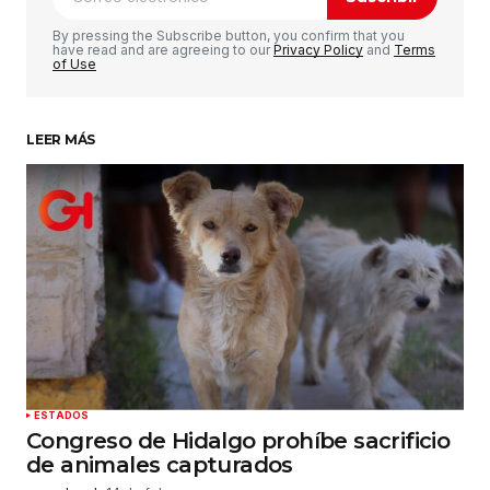
Comentario
*
By pressing the Subscribe button, you confirm that you
have read and are agreeing to our
Privacy Policy
and
Terms
of Use
LEER MÁS
Su nombre
*
Tu correo electrónico
*
Guardar mi nombre, correo electrónico y sitio
web en este navegador para la próxima vez que
haga un comentario.
Enviar comentario
ESTADOS
Congreso de Hidalgo prohíbe sacrificio
de animales capturados