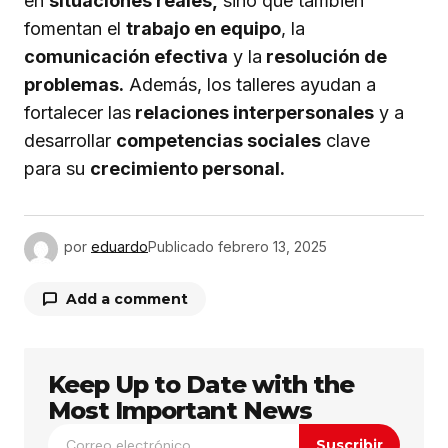
en
situaciones reales,
sino que también
fomentan el
trabajo en equipo
, la
comunicación efectiva
y la
resolución de
problemas.
Además, los talleres ayudan a
fortalecer las
relaciones interpersonales
y a
desarrollar
competencias sociales
clave
para su
crecimiento personal.
por
eduardo
Publicado
febrero 13, 2025
Add a comment
Keep Up to Date with the
Tu dirección de correo electrónico no será
publicada.
Los campos obligatorios están
Most Important News
marcados con
*
Suscribir