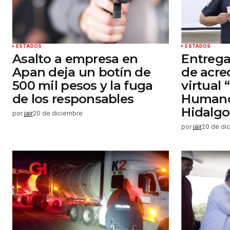
Enviar comentario
ESTADOS
ESTADOS
Asalto a empresa en
Entrega
Apan deja un botín de
de acre
500 mil pesos y la fuga
virtual
de los responsables
Humano
Hidalgo
por
jair
20 de diciembre
por
jair
20 de di