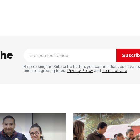
ico no será publicada.
Los campos
n
*
the
Suscrib
By pressing the Subscribe button, you confirm that you have re
and are agreeing to our
Privacy Policy
and
Terms of Use
Tu correo electrónico
*
rónico
a la
rio.