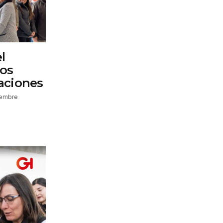
l
vos
caciones
iembre