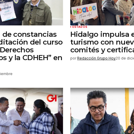
ESTADOS
 de constancias
Hidalgo impulsa e
ditación del curso
turismo con nue
 “Derechos
comités y certifi
s y la CDHEH” en
por
Redacción Grupo Hoy
20 de dic
ciembre