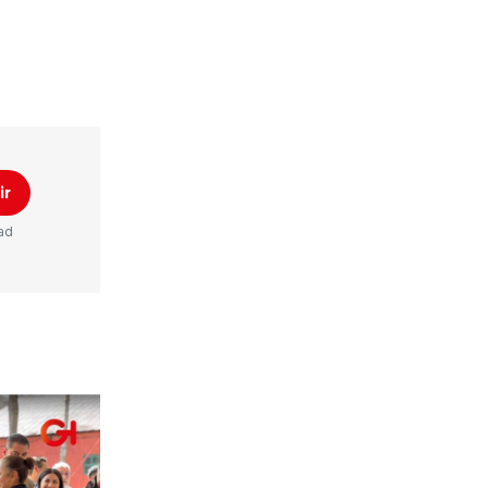
ir
ad