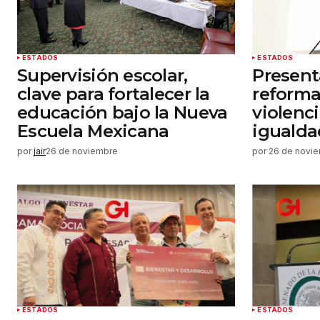
Enviar comentario
ESTADOS
ESTADOS
Supervisión escolar,
Present
clave para fortalecer la
reforma
educación bajo la Nueva
violenc
Escuela Mexicana
igualda
por
jair
26 de noviembre
por
26 de novi
ESTADOS
ESTADOS