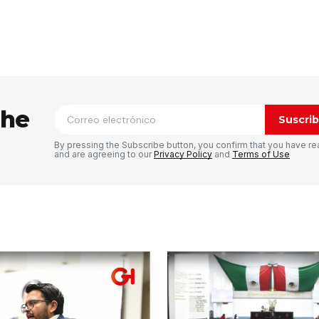
ico no será publicada.
Los campos
n
*
the
Suscrib
By pressing the Subscribe button, you confirm that you have re
and are agreeing to our
Privacy Policy
and
Terms of Use
Tu correo electrónico
*
rónico
a la
rio.