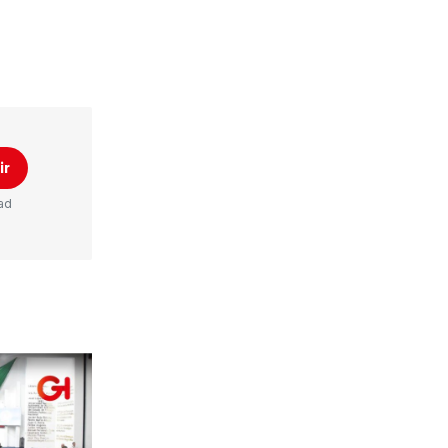
ir
ad