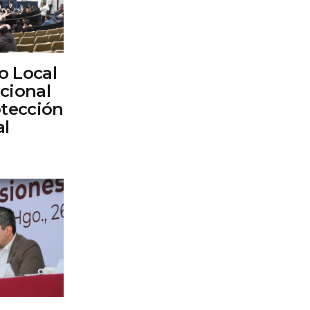
o Local
cional
otección
al