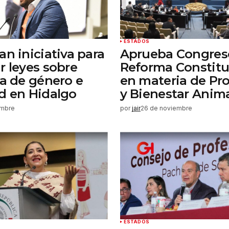
ESTADOS
an iniciativa para
Aprueba Congres
r leyes sobre
Reforma Constitu
ia de género e
en materia de Pr
d en Hidalgo
y Bienestar Anim
embre
por
jair
26 de noviembre
ESTADOS