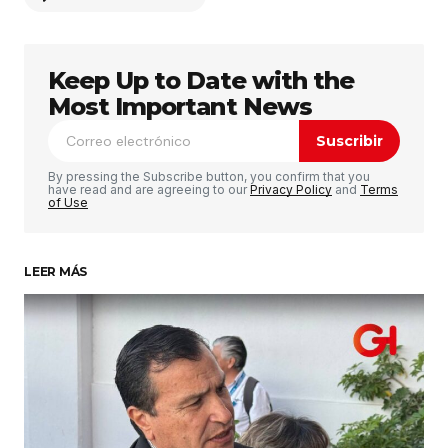
Keep Up to Date with the
Tu dirección de correo electrónico no será
publicada.
Los campos obligatorios están
Most Important News
marcados con
*
Suscribir
Comentario
*
By pressing the Subscribe button, you confirm that you
have read and are agreeing to our
Privacy Policy
and
Terms
of Use
LEER MÁS
Su nombre
*
Tu correo electrónico
*
Guardar mi nombre, correo electrónico y sitio
web en este navegador para la próxima vez que
haga un comentario.