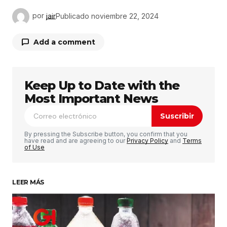
por
jair
Publicado
noviembre 22, 2024
Add a comment
Keep Up to Date with the
Tu dirección de correo electrónico no será
publicada.
Los campos obligatorios están
Most Important News
marcados con
*
Suscribir
Comentario
*
By pressing the Subscribe button, you confirm that you
have read and are agreeing to our
Privacy Policy
and
Terms
of Use
LEER MÁS
Su nombre
*