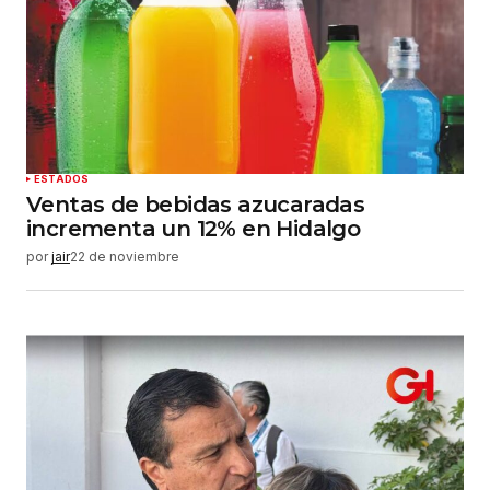
Tu correo electrónico
*
Guardar mi nombre, correo electrónico y sitio
web en este navegador para la próxima vez que
haga un comentario.
Enviar comentario
ESTADOS
Ventas de bebidas azucaradas
incrementa un 12% en Hidalgo
por
jair
22 de noviembre