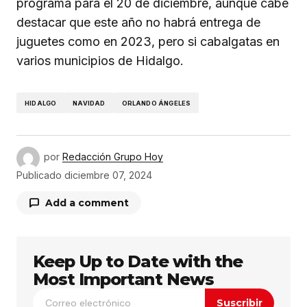
programa para el 20 de diciembre, aunque cabe
destacar que este año no habrá entrega de
juguetes como en 2023, pero si cabalgatas en
varios municipios de Hidalgo.
HIDALGO
NAVIDAD
ORLANDO ÁNGELES
por
Redacción Grupo Hoy
Publicado
diciembre 07, 2024
Add a comment
Keep Up to Date with the
Tu dirección de correo electrónico no será
publicada.
Los campos obligatorios están
Most Important News
marcados con
*
Suscribir