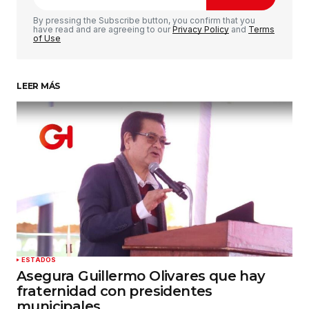
Comentario
*
By pressing the Subscribe button, you confirm that you
have read and are agreeing to our
Privacy Policy
and
Terms
of Use
LEER MÁS
Su nombre
*
Tu correo electrónico
*
Guardar mi nombre, correo electrónico y sitio
web en este navegador para la próxima vez que
haga un comentario.
Enviar comentario
ESTADOS
Asegura Guillermo Olivares que hay
fraternidad con presidentes
municipales