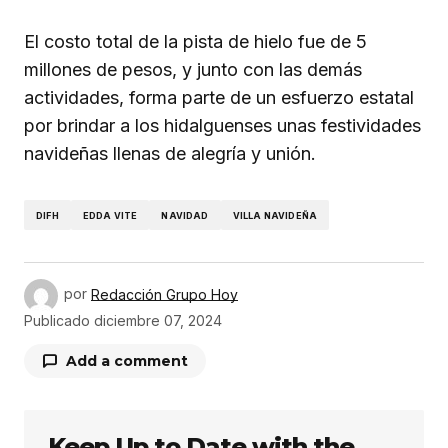
El costo total de la pista de hielo fue de 5
millones de pesos, y junto con las demás
actividades, forma parte de un esfuerzo estatal
por brindar a los hidalguenses unas festividades
navideñas llenas de alegría y unión.
DIFH
EDDA VITE
NAVIDAD
VILLA NAVIDEÑA
por
Redacción Grupo Hoy
Publicado
diciembre 07, 2024
Add a comment
Keep Up to Date with the
Tu dirección de correo electrónico no será