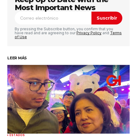
publicada.
Los campos obligatorios están
Most Important News
marcados con
*
Suscribir
Comentario
*
By pressing the Subscribe button, you confirm that you
have read and are agreeing to our
Privacy Policy
and
Terms
of Use
LEER MÁS
Su nombre
*
Tu correo electrónico
*
Guardar mi nombre, correo electrónico y sitio
web en este navegador para la próxima vez que
haga un comentario.
Enviar comentario
ESTADOS