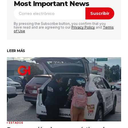
publicada.
Los campos obligatorios están
Most Important News
marcados con
*
Suscribir
Comentario
*
By pressing the Subscribe button, you confirm that you
have read and are agreeing to our
Privacy Policy
and
Terms
of Use
LEER MÁS
Su nombre
*
Tu correo electrónico
*
Guardar mi nombre, correo electrónico y sitio
web en este navegador para la próxima vez que
haga un comentario.
Enviar comentario
ESTADOS