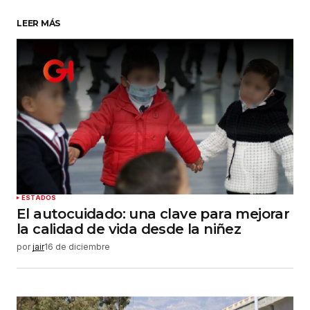
LEER MÁS
Su nombre
*
Tu correo electrónico
*
Guardar mi nombre, correo electrónico y sitio
web en este navegador para la próxima vez que
haga un comentario.
Enviar comentario
ESTADOS
El autocuidado: una clave para mejorar
la calidad de vida desde la niñez
por
jair
16 de diciembre