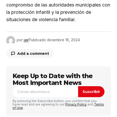
compromiso de las autoridades municipales con
la protección infantil y la prevención de
situaciones de violencia familiar.
por
jair
Publicado
diciembre 16, 2024
Add a comment
Keep Up to Date with the
Tu dirección de correo electrónico no será
publicada.
Los campos obligatorios están
Most Important News
marcados con
*
Suscribir
Comentario
*
By pressing the Subscribe button, you confirm that you
have read and are agreeing to our
Privacy Policy
and
Terms
of Use