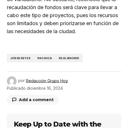
recaudación de fondos será clave para llevar a
cabo este tipo de proyectos, pues los recursos
son limitados y deben priorizarse en función de
las necesidades de la ciudad.
JORGE REYES
PACHUCA
REAL MADRID
por
Redacción Grupo Hoy
Publicado
diciembre 16, 2024
Add a comment
Keep Up to Date with the
Tu dirección de correo electrónico no será