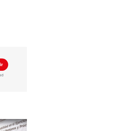
ir
ad