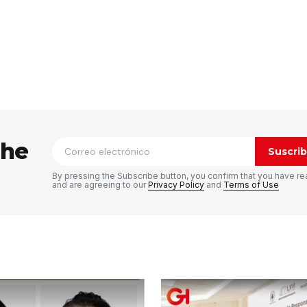
ico no será publicada.
Los campos
n
*
the
Suscrib
By pressing the Subscribe button, you confirm that you have re
and are agreeing to our
Privacy Policy
and
Terms of Use
Tu correo electrónico
*
rónico
a la