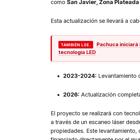
como
San Javier, Zona Plateada 
Esta actualización se llevará a ca
Pachuca iniciará 
TAMBIÉN LEE.
tecnología LED
2023-2024:
Levantamiento ca
2026:
Actualización completa
El proyecto se realizará con tecno
a través de un escaneo láser des
propiedades. Este levantamiento, 
financiado directamente por el mun