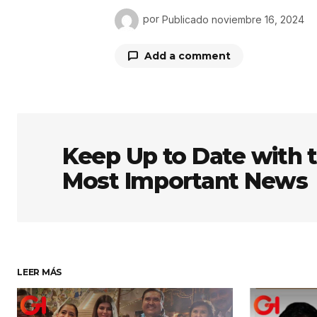
por
Publicado
noviembre 16, 2024
Add a comment
Tu dirección de correo electrón
obligatorios están marcados co
Keep Up to Date with 
Most Important News
Comentario
*
Su nombre
*
LEER MÁS
Guardar mi nombre, correo elect
y sitio web en este navegador par