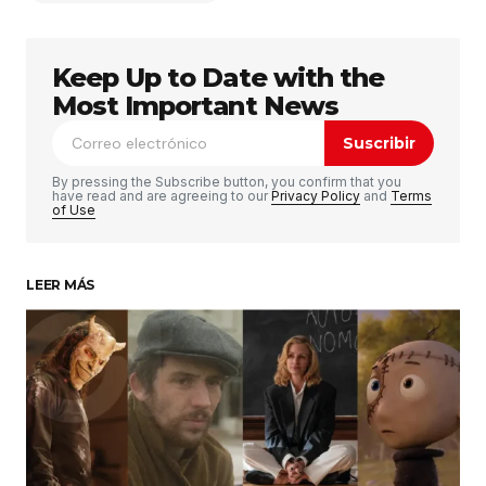
Keep Up to Date with the
Tu dirección de correo electrónico no será
publicada.
Los campos obligatorios están
Most Important News
marcados con
*
Suscribir
Comentario
*
By pressing the Subscribe button, you confirm that you
have read and are agreeing to our
Privacy Policy
and
Terms
of Use
LEER MÁS
Su nombre
*
Tu correo electrónico
*
Guardar mi nombre, correo electrónico y sitio
web en este navegador para la próxima vez que
haga un comentario.