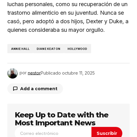
luchas personales, como su recuperación de un
trastorno alimenticio en su juventud. Nunca se
casó, pero adoptó a dos hijos, Dexter y Duke, a
quienes consideraba su mayor orgullo.
ANNIE HALL
DIANE KEATON
HOLLYWOOD
por
nestor
Publicado
octubre 11, 2025
Add a comment
Keep Up to Date with the
Tu dirección de correo electrónico no será
publicada.
Los campos obligatorios están
Most Important News
marcados con
*
Suscribir