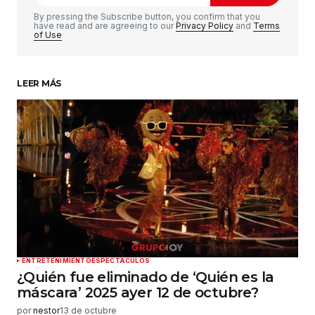
Comentario
*
By pressing the Subscribe button, you confirm that you
have read and are agreeing to our
Privacy Policy
and
Terms
of Use
LEER MÁS
Su nombre
*
Tu correo electrónico
*
Guardar mi nombre, correo electrónico y sitio
web en este navegador para la próxima vez que
haga un comentario.
Enviar comentario
ENTRETENIMIENTO
ESPECTÁCULOS
¿Quién fue eliminado de ‘Quién es la
máscara’ 2025 ayer 12 de octubre?
por
nestor
13 de octubre