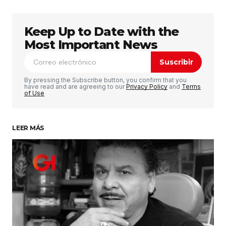
Keep Up to Date with the
Tu dirección de correo electrónico no será
publicada.
Los campos obligatorios están
Most Important News
marcados con
*
Suscribir
Comentario
*
By pressing the Subscribe button, you confirm that you
have read and are agreeing to our
Privacy Policy
and
Terms
of Use
LEER MÁS
Su nombre
*
Tu correo electrónico
*
Guardar mi nombre, correo electrónico y sitio
web en este navegador para la próxima vez que
haga un comentario.