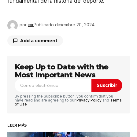
fundamental de la historia del deporte.
por
jair
Publicado
diciembre 20, 2024
Add a comment
Keep Up to Date with the
Tu dirección de correo electrónico no será
publicada.
Los campos obligatorios están
Most Important News
marcados con
*
Suscribir
Comentario
*
By pressing the Subscribe button, you confirm that you
have read and are agreeing to our
Privacy Policy
and
Terms
of Use
LEER MÁS
Su nombre
*