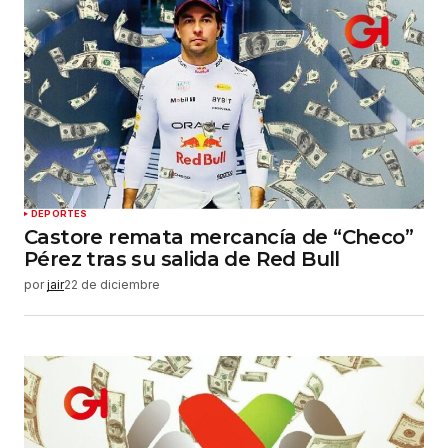
Tu correo electrónico
*
Guardar mi nombre, correo electrónico y sitio
web en este navegador para la próxima vez que
haga un comentario.
Enviar comentario
DEPORTES
Castore remata mercancía de “Checo”
Pérez tras su salida de Red Bull
por
jair
22 de diciembre