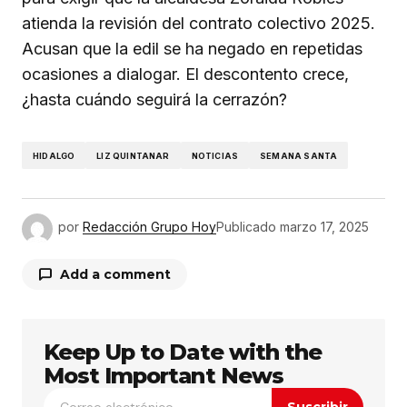
atienda la revisión del contrato colectivo 2025.
Acusan que la edil se ha negado en repetidas
ocasiones a dialogar. El descontento crece,
¿hasta cuándo seguirá la cerrazón?
HIDALGO
LIZ QUINTANAR
NOTICIAS
SEMANA SANTA
por
Redacción Grupo Hoy
Publicado
marzo 17, 2025
Add a comment
Keep Up to Date with the
Tu dirección de correo electrónico no será
publicada.
Los campos obligatorios están
Most Important News
marcados con
*