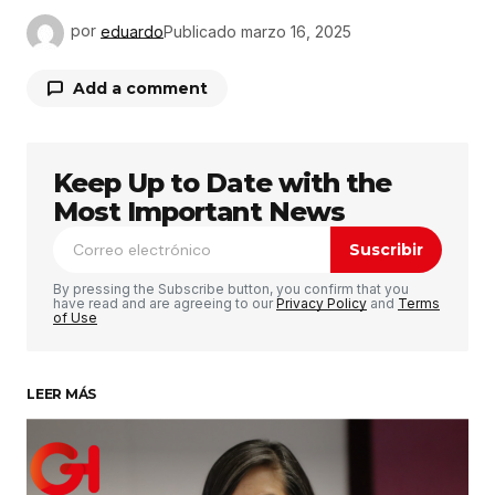
por
eduardo
Publicado
marzo 16, 2025
Add a comment
Keep Up to Date with the
Tu dirección de correo electrónico no será
publicada.
Los campos obligatorios están
Most Important News
marcados con
*
Suscribir
Comentario
*
By pressing the Subscribe button, you confirm that you
have read and are agreeing to our
Privacy Policy
and
Terms
of Use
LEER MÁS
Su nombre
*
Tu correo electrónico
*