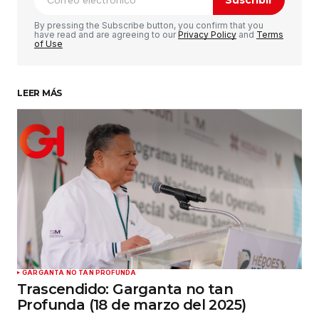
Suscribir
Comentario
*
By pressing the Subscribe button, you confirm that you
have read and are agreeing to our
Privacy Policy
and
Terms
of Use
LEER MÁS
Su nombre
*
Tu correo electrónico
*
Guardar mi nombre, correo electrónico y sitio
web en este navegador para la próxima vez que
haga un comentario.
Enviar comentario
GARGANTA NO TAN PROFUNDA
Trascendido: Garganta no tan
Profunda (18 de marzo del 2025)