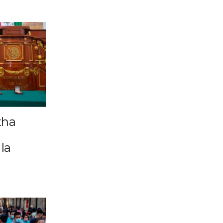
tha
la