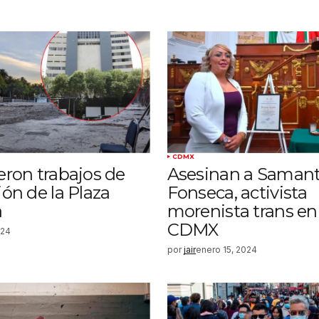
CDMX
ron trabajos de
Asesinan a Saman
ón de la Plaza
Fonseca, activista
a
morenista trans en 
CDMX
024
por
jair
enero 15, 2024