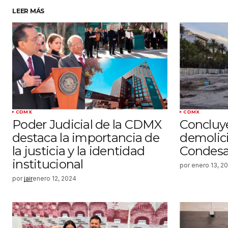
LEER MÁS
CDMX
CDMX
Poder Judicial de la CDMX
Concluye
destaca la importancia de
demolici
la justicia y la identidad
Condes
institucional
por
enero 13, 2
por
jair
enero 12, 2024