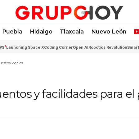
Puebla
Hidalgo
Tlaxcala
Nuevo León
WS
Launching Space X
Coding Corner
Open AI
Robotics Revolution
Smart
uestos locales
uentos y facilidades para el