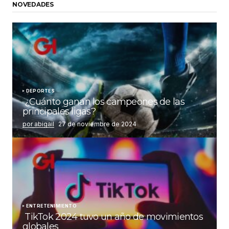
NOVEDADES
DEPORTES
¿Cuánto ganan los campeones de las
principales ligas?
por abigail
27 de noviembre de 2024
ENTRETENIMIENTO
TikTok 2024 tuvo un año de movimientos
globales