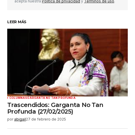
acepta nuestra
Política de privacidad
y
Términos de uso
.
LEER MÁS
COLUMNAS
GARGANTA NO TAN PROFUNDA
Trascendidos: Garganta No Tan
Profunda (27/02/2025)
por
abigail
27 de febrero de 2025