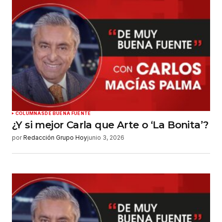
Su nombre
*
Tu correo electrónico
*
Guardar mi nombre, correo electrónico y sitio
web en este navegador para la próxima vez que
haga un comentario.
Enviar comentario
COLUMNAS
DE BUENA FUENTE
¿Y si mejor Carla que Arte o ‘La Bonita’?
por
Redacción Grupo Hoy
junio 3, 2026