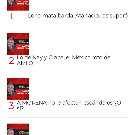
Lona mata barda. Atanacio, las superó
Lo de Nay y Grace, el México roto de
AMLO
A MORENA no le afectan escándalos ¿O
sí?