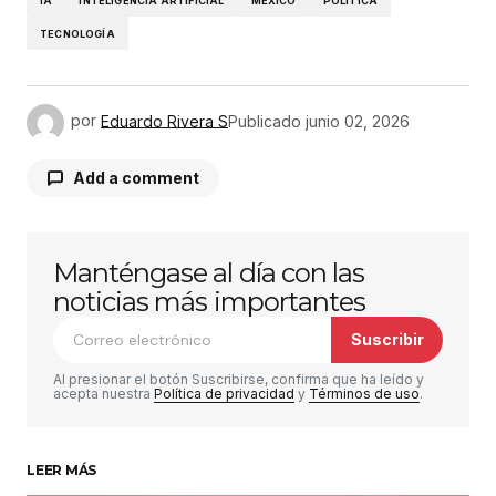
IA
INTELIGENCIA ARTIFICIAL
MÉXICO
POLÍTICA
TECNOLOGÍA
por
Eduardo Rivera S
Publicado
junio 02, 2026
Add a comment
Manténgase al día con las
Tu dirección de correo electrónico no será
publicada.
Los campos obligatorios están
noticias más importantes
marcados con
*
Suscribir
Comentario
*
Al presionar el botón Suscribirse, confirma que ha leído y
acepta nuestra
Política de privacidad
y
Términos de uso
.
LEER MÁS