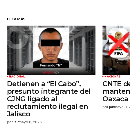
Su nombre
*
LEER MÁS
Guardar mi nombre, correo elect
y sitio web en este navegador par
próxima vez que haga un comenta
Enviar comentario
NACIONAL
NACIONAL
Detienen a “El Cabo”,
CNTE de
presunto integrante del
mantend
CJNG ligado al
Oaxaca h
reclutamiento ilegal en
por
jair
mayo 8, 
Jalisco
por
jair
mayo 8, 2026