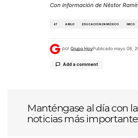
Con información de Néstor Ramí
4T
AMLO
EDUCACIÓN EN MÉXICO
IMCO
por
Grupo Hoy
Publicado
mayo 08, 2
Add a comment
Tu dirección de correo electróni
obligatorios están marcados con
Manténgase al día con la
noticias más importante
Comentario
*