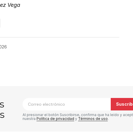
rez Vega
026
co no será publicada.
Los campos
*
s
Suscrib
s
Al presionar el botón Suscribirse, confirma que ha leído y acep
nuestra
Política de privacidad
y
Términos de uso
.