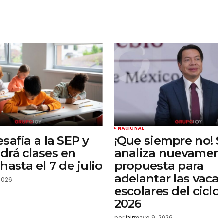
Tu correo electrónico
*
rónico
a la
rio.
NACIONAL
safía a la SEP y
¡Que siempre no!
rá clases en
analiza nuevamen
asta el 7 de julio
propuesta para
adelantar las vac
2026
escolares del cicl
2026
por
jair
mayo 9, 2026