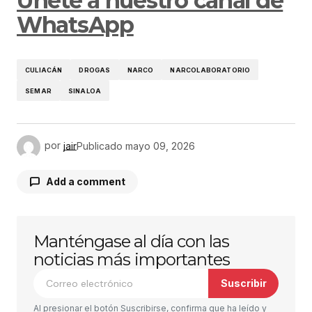
Únete a nuestro canal de
WhatsApp
CULIACÁN
DROGAS
NARCO
NARCOLABORATORIO
SEMAR
SINALOA
por
jair
Publicado
mayo 09, 2026
Add a comment
Manténgase al día con las
Tu dirección de correo electrónico no será
publicada.
Los campos obligatorios están
noticias más importantes
marcados con
*
Suscribir
Comentario
*
Al presionar el botón Suscribirse, confirma que ha leído y