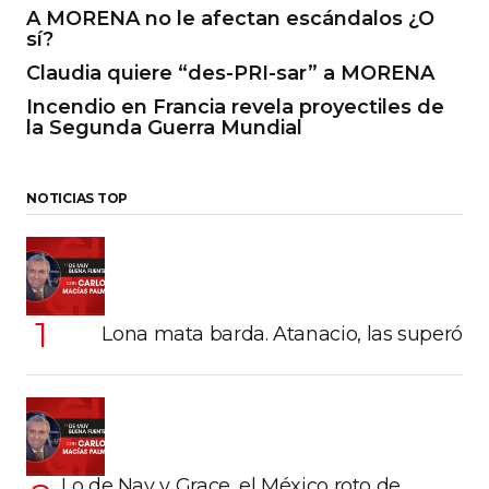
A MORENA no le afectan escándalos ¿O
sí?
Claudia quiere “des-PRI-sar” a MORENA
Incendio en Francia revela proyectiles de
la Segunda Guerra Mundial
NOTICIAS TOP
Lona mata barda. Atanacio, las superó
Lo de Nay y Grace, el México roto de