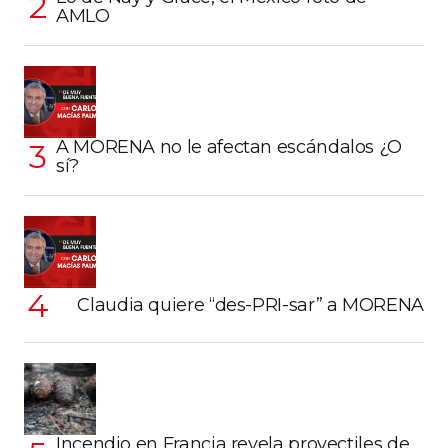
AMLO
A MORENA no le afectan escándalos ¿O
sí?
Claudia quiere “des-PRI-sar” a MORENA
Incendio en Francia revela proyectiles de