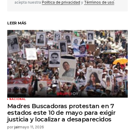
acepta nuestra
Política de privacidad
y
Términos de uso
.
LEER MÁS
Su nombre
*
Tu correo electrónico
*
Guardar mi nombre, correo electrónico y sitio
web en este navegador para la próxima vez que
haga un comentario.
Enviar comentario
NACIONAL
Madres Buscadoras protestan en 7
estados este 10 de mayo para exigir
justicia y localizar a desaparecidos
por
jair
mayo 11, 2026