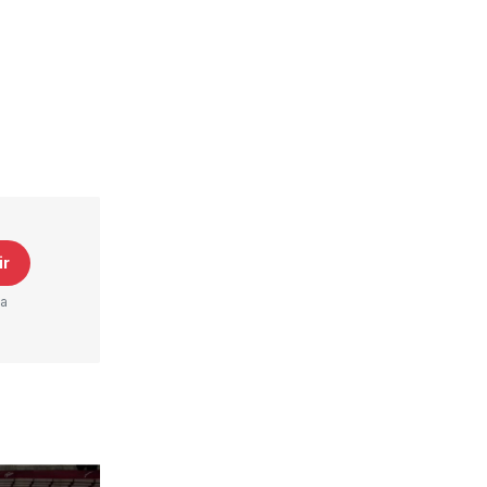
ir
ta