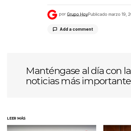
por
Grupo Hoy
Publicado
marzo 19, 
Add a comment
Tu dirección de correo electróni
obligatorios están marcados con
Manténgase al día con la
noticias más importante
Comentario
*
Su nombre
*
LEER MÁS
Guardar mi nombre, correo elect