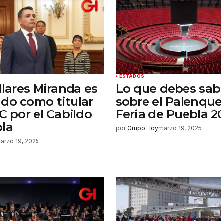
a la
rio.
ESTADOS
llares Miranda es
Lo que debes sab
do como titular
sobre el Palenque
C por el Cabildo
Feria de Puebla 2
la
por
Grupo Hoy
marzo 19, 2025
arzo 19, 2025