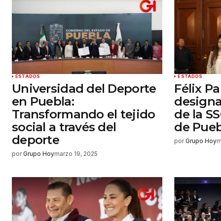
y sitio web en este navegador par
próxima vez que haga un comenta
Enviar comentario
ESTADOS
ESTADOS
Universidad del Deporte
Félix Pa
en Puebla:
designa
Transformando el tejido
de la SS
social a través del
de Pueb
deporte
por
Grupo Hoy
m
por
Grupo Hoy
marzo 19, 2025