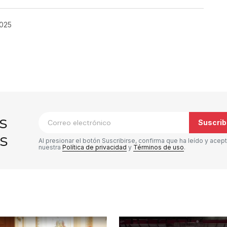
2025
co no será publicada.
Los campos
*
s
Suscrib
s
Al presionar el botón Suscribirse, confirma que ha leído y acep
nuestra
Política de privacidad
y
Términos de uso
.
Tu correo electrónico
*
rónico