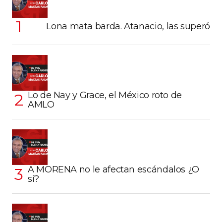
Lona mata barda. Atanacio, las superó
Lo de Nay y Grace, el México roto de
AMLO
A MORENA no le afectan escándalos ¿O
sí?