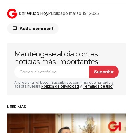
por
Grupo Hoy
Publicado
marzo 19, 2025
Add a comment
Manténgase al día con las
Tu dirección de correo electrónico no será
publicada.
Los campos obligatorios están
noticias más importantes
marcados con
*
Suscribir
Comentario
*
Al presionar el botón Suscribirse, confirma que ha leído y
acepta nuestra
Política de privacidad
y
Términos de uso
.
LEER MÁS
Su nombre
*