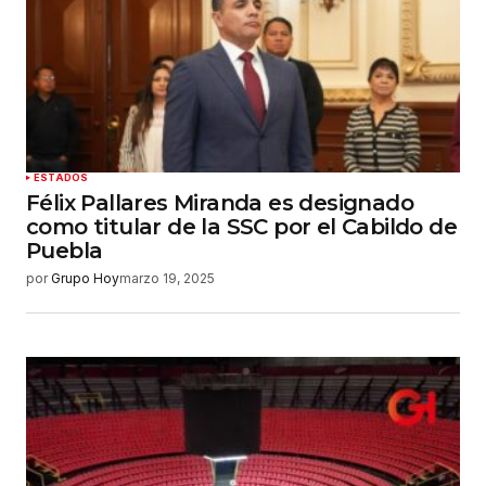
Tu correo electrónico
*
Guardar mi nombre, correo electrónico y sitio
web en este navegador para la próxima vez que
haga un comentario.
Enviar comentario
ESTADOS
Félix Pallares Miranda es designado
como titular de la SSC por el Cabildo de
Puebla
por
Grupo Hoy
marzo 19, 2025