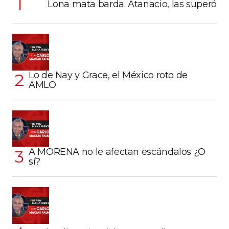
Lona mata barda. Atanacio, las superó
Lo de Nay y Grace, el México roto de
AMLO
A MORENA no le afectan escándalos ¿O
sí?