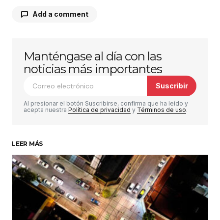
Add a comment
Manténgase al día con las
Tu dirección de correo electrónico no será
publicada.
Los campos obligatorios están
noticias más importantes
marcados con
*
Suscribir
Comentario
*
Al presionar el botón Suscribirse, confirma que ha leído y
acepta nuestra
Política de privacidad
y
Términos de uso
.
LEER MÁS
Su nombre
*
Tu correo electrónico
*