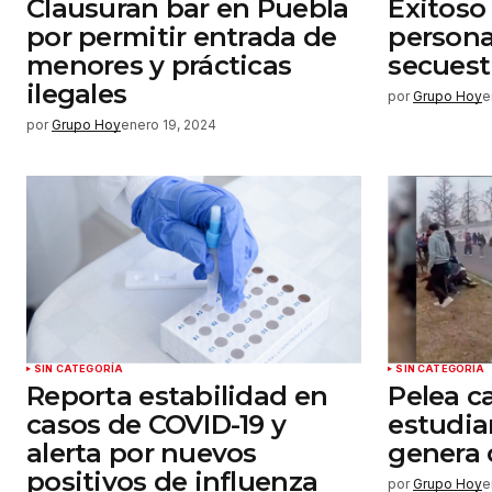
Clausuran bar en Puebla
Exitoso
por permitir entrada de
persona
menores y prácticas
secuest
ilegales
por
Grupo Hoy
e
por
Grupo Hoy
enero 19, 2024
SIN CATEGORÍA
SIN CATEGORÍA
Reporta estabilidad en
Pelea c
casos de COVID-19 y
estudia
alerta por nuevos
genera 
positivos de influenza
por
Grupo Hoy
e