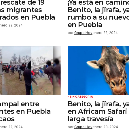
 rescate de 19
¡Ya está en camin
s migrantes
Benito, la jirafa, y
rados en Puebla
rumbo a su nuev
en Puebla
nero 22, 2024
por
Grupo Hoy
enero 22, 2024
SIN CATEGORÍA
ampal entre
Benito, la jirafa, y
ntes en Puebla
en Africam Safari 
caos
larga travesía
nero 22, 2024
por
Grupo Hoy
enero 23, 2024