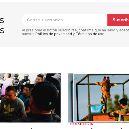
co no será publicada.
Los campos
*
s
Suscrib
s
Al presionar el botón Suscribirse, confirma que ha leído y acep
nuestra
Política de privacidad
y
Términos de uso
.
Tu correo electrónico
*
rónico
a la
rio.
SIN CATEGORÍA