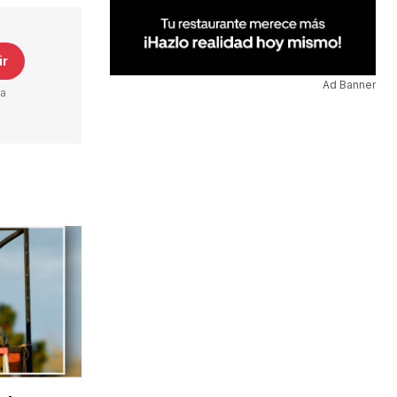
ir
Ad Banner
ta