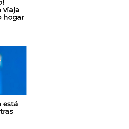
o!
a viaja
o hogar
a está
tras