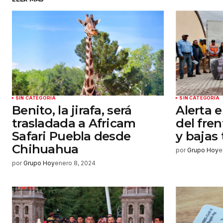
Guardar mi nombre, correo elect
y sitio web en este navegador par
próxima vez que haga un comenta
Enviar comentario
SIN CATEGORÍA
SIN CATEGORÍA
Benito, la jirafa, será
Alerta 
trasladada a Africam
del fre
Safari Puebla desde
y bajas
Chihuahua
por
Grupo Hoy
e
por
Grupo Hoy
enero 8, 2024