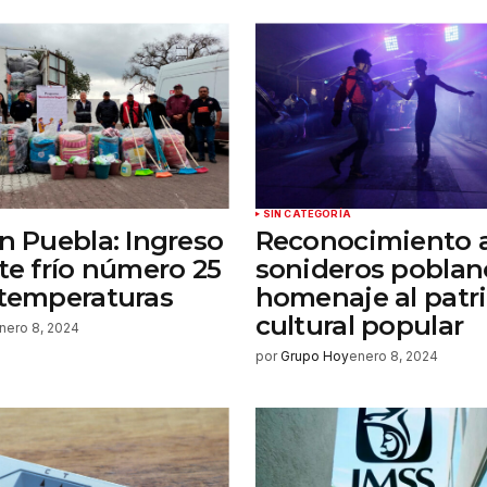
rónico
a la
rio.
SIN CATEGORÍA
en Puebla: Ingreso
Reconocimiento 
nte frío número 25
sonideros poblan
 temperaturas
homenaje al patr
cultural popular
nero 8, 2024
por
Grupo Hoy
enero 8, 2024