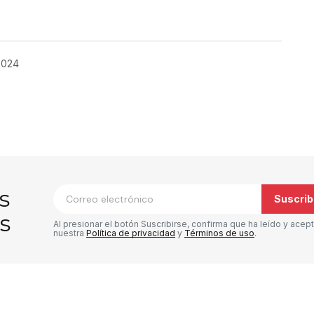
2024
co no será publicada.
Los campos
*
s
Suscrib
s
Al presionar el botón Suscribirse, confirma que ha leído y acep
nuestra
Política de privacidad
y
Términos de uso
.
Tu correo electrónico
*