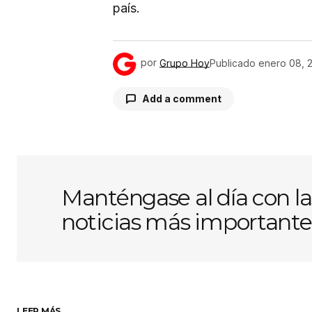
país.
por
Grupo Hoy
Publicado
enero 08, 
Add a comment
Tu dirección de correo electróni
obligatorios están marcados con
Manténgase al día con la
noticias más importante
Comentario
*
Su nombre
*
LEER MÁS