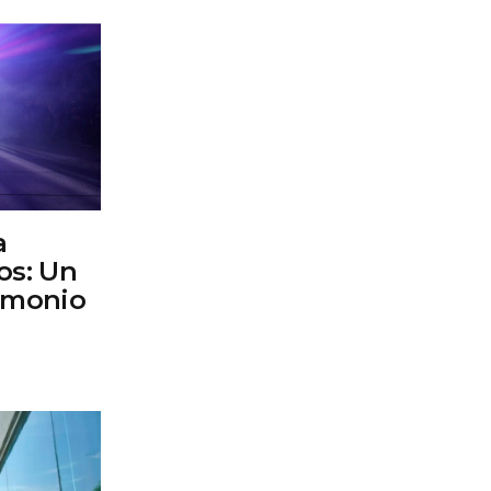
a
os: Un
imonio