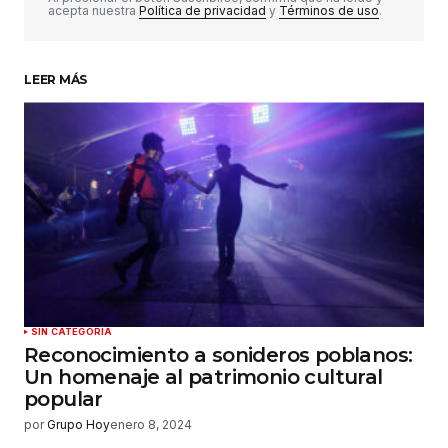
acepta nuestra
Política de privacidad
y
Términos de uso
.
LEER MÁS
Su nombre
*
Tu correo electrónico
*
Guardar mi nombre, correo electrónico y sitio
web en este navegador para la próxima vez que
haga un comentario.
Enviar comentario
SIN CATEGORÍA
Reconocimiento a sonideros poblanos:
Un homenaje al patrimonio cultural
popular
por
Grupo Hoy
enero 8, 2024