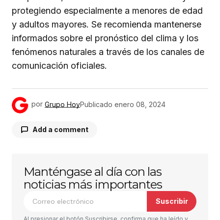
protegiendo especialmente a menores de edad
y adultos mayores. Se recomienda mantenerse
informados sobre el pronóstico del clima y los
fenómenos naturales a través de los canales de
comunicación oficiales.
por
Grupo Hoy
Publicado
enero 08, 2024
Add a comment
Manténgase al día con las
Tu dirección de correo electrónico no será
publicada.
Los campos obligatorios están
noticias más importantes
marcados con
*
Suscribir
Comentario
*
Al presionar el botón Suscribirse, confirma que ha leído y