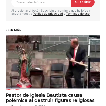
Suscribir
Comentario
*
Al presionar el botón Suscribirse, confirma que ha leído y
acepta nuestra
Política de privacidad
y
Términos de uso
.
LEER MÁS
Su nombre
*
Tu correo electrónico
*
Guardar mi nombre, correo electrónico y sitio
web en este navegador para la próxima vez que
haga un comentario.
Enviar comentario
NACIONAL
Pastor de Iglesia Bautista causa
polémica al destruir figuras religiosas