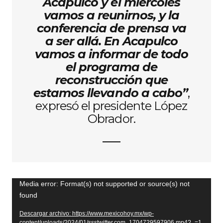
Acapulco y el miércoles
vamos a reunirnos, y la
conferencia de prensa va
a ser allá. En Acapulco
vamos a informar de todo
el programa de
reconstrucción que
estamos llevando a cabo”
,
expresó el presidente López
Obrador.
Reproductor
Media error: Format(s) not supported or source(s) not
found
de
vídeo
Descargar archivo: https://www.mexicohoy.mx/wp-
content/uploads/2024/01/ssstwitter.com_1704729597906.mp4?_=1