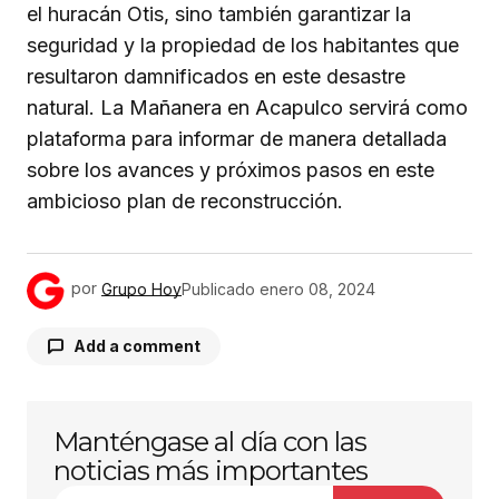
el huracán Otis, sino también garantizar la
seguridad y la propiedad de los habitantes que
resultaron damnificados en este desastre
natural. La Mañanera en Acapulco servirá como
plataforma para informar de manera detallada
sobre los avances y próximos pasos en este
ambicioso plan de reconstrucción.
por
Grupo Hoy
Publicado
enero 08, 2024
Add a comment
Manténgase al día con las
Tu dirección de correo electrónico no será
publicada.
Los campos obligatorios están
noticias más importantes
marcados con
*