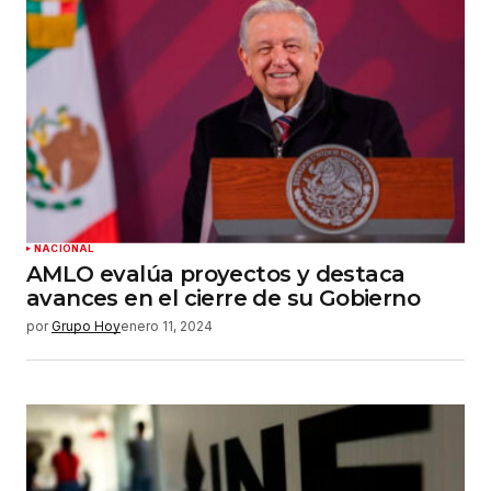
Su nombre
*
Tu correo electrónico
*
Guardar mi nombre, correo electrónico y sitio
web en este navegador para la próxima vez que
haga un comentario.
Enviar comentario
NACIONAL
AMLO evalúa proyectos y destaca
avances en el cierre de su Gobierno
por
Grupo Hoy
enero 11, 2024