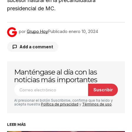
sucesor natural en la precandidatura
presidencial de MC.
por
Grupo Hoy
Publicado
enero 10, 2024
Add a comment
Manténgase al día con las
Tu dirección de correo electrónico no será
publicada.
Los campos obligatorios están
noticias más importantes
marcados con
*
Suscribir
Comentario
*
Al presionar el botón Suscribirse, confirma que ha leído y
acepta nuestra
Política de privacidad
y
Términos de uso
.
LEER MÁS