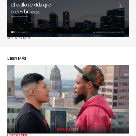
Su nombre
*
Tu correo electrónico
*
ADVERTISEMENT
Guardar mi nombre, correo electrónico y sitio
web en este navegador para la próxima vez
que haga un comentario.
LEER MÁS
Enviar comentario
DEPORTES