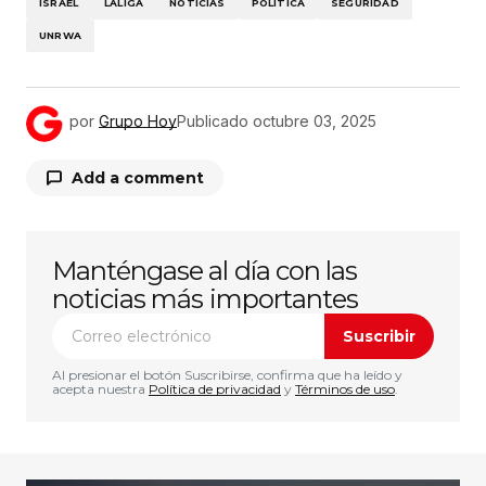
ISRAEL
LALIGA
NOTICIAS
POLÍTICA
SEGURIDAD
UNRWA
por
Grupo Hoy
Publicado
octubre 03, 2025
Add a comment
Manténgase al día con las
Tu dirección de correo electrónico no será
publicada.
Los campos obligatorios están
noticias más importantes
marcados con
*
Suscribir
Comentario
*
Al presionar el botón Suscribirse, confirma que ha leído y
acepta nuestra
Política de privacidad
y
Términos de uso
.