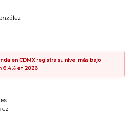
onzález
nda en CDMX registra su nivel más bajo
n 6.4% en 2026
res
érez