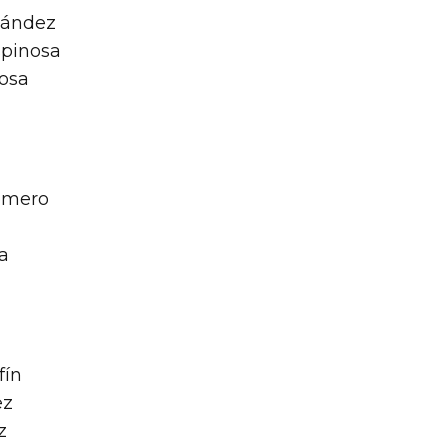
nández
spinosa
nosa
omero
a
fín
ez
z