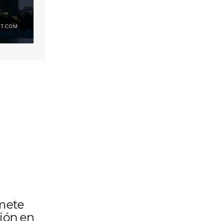
mete
ción en