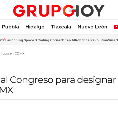
Puebla
Hidalgo
Tlaxcala
Nuevo León
WS
Launching Space X
Coding Corner
Open AI
Robotics Revolution
Smart
stitutos en CDMX
 al Congreso para designar
DMX