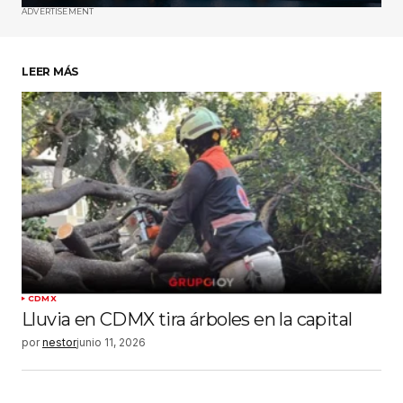
ADVERTISEMENT
Guardar mi nombre, correo electrónico y sitio
web en este navegador para la próxima vez
que haga un comentario.
LEER MÁS
Enviar comentario
CDMX
Lluvia en CDMX tira árboles en la capital
por
nestor
junio 11, 2026