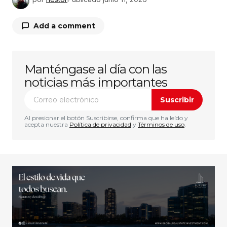
Add a comment
Manténgase al día con las
Tu dirección de correo electrónico no será
publicada.
Los campos obligatorios están
noticias más importantes
marcados con
*
Suscribir
Comentario
*
Al presionar el botón Suscribirse, confirma que ha leído y
acepta nuestra
Política de privacidad
y
Términos de uso
.
Su nombre
*
Tu correo electrónico
*