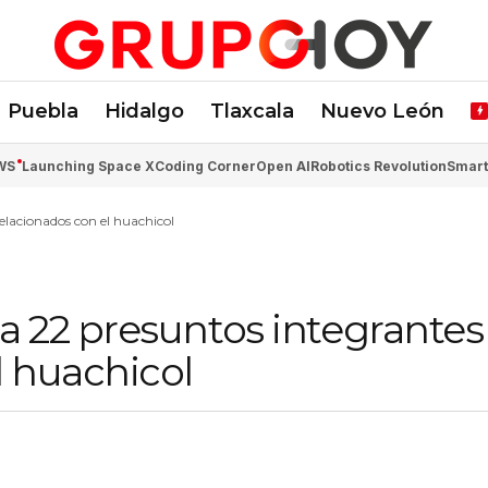
Puebla
Hidalgo
Tlaxcala
Nuevo León
WS
Launching Space X
Coding Corner
Open AI
Robotics Revolution
Smart
lacionados con el huachicol
 22 presuntos integrantes
l huachicol