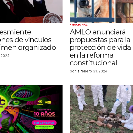
NACIONAL
esmiente
AMLO anunciará
nes de vínculos
propuestas para la
rimen organizado
protección de vida
en la reforma
, 2024
constitucional
por
jair
enero 31, 2024