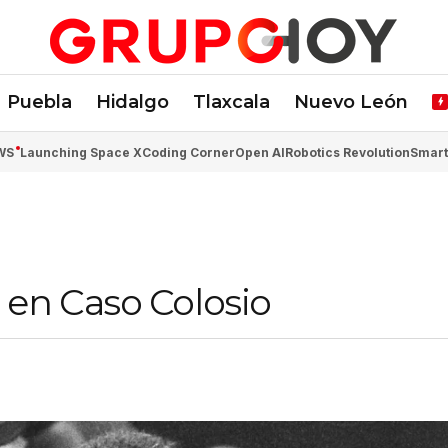
Puebla
Hidalgo
Tlaxcala
Nuevo León
WS
Launching Space X
Coding Corner
Open AI
Robotics Revolution
Smart
 en Caso Colosio