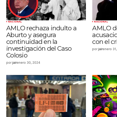
NACIONAL
NACIONAL
AMLO rechaza indulto a
AMLO d
Aburto y asegura
acusacio
continuidad en la
con el c
investigación del Caso
por
jair
enero 31
Colosio
por
jair
enero 30, 2024