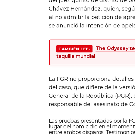
del juez quinto de distrito de p
Chávez Hernández, quien, según 
al no admitir la petición de ap
se anunció la intención de apela
The Odyssey te
TAMBIÉN LEE.
taquilla mundial
La FGR no proporciona detalles
del caso, que difiere de la vers
General de la República (PGR),
responsable del asesinato de Co
Las pruebas presentadas por la FG
lugar del homicidio en el moment
entre ambos disparos. Testimonios