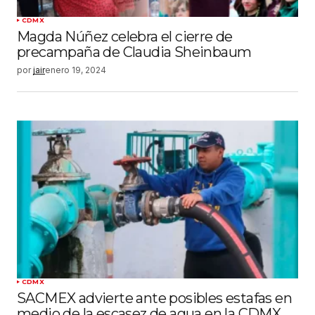
CDMX
Magda Núñez celebra el cierre de
precampaña de Claudia Sheinbaum
por
jair
enero 19, 2024
CDMX
SACMEX advierte ante posibles estafas en
medio de la escasez de agua en la CDMX