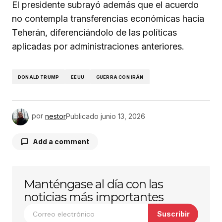
El presidente subrayó además que el acuerdo
no contempla transferencias económicas hacia
Teherán, diferenciándolo de las políticas
aplicadas por administraciones anteriores.
DONALD TRUMP
EEUU
GUERRA CON IRÁN
por
nestor
Publicado
junio 13, 2026
Add a comment
Manténgase al día con las
Tu dirección de correo electrónico no será
publicada.
Los campos obligatorios están
noticias más importantes
marcados con
*
Suscribir