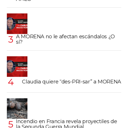
A MORENA no le afectan escándalos ¿O
sí?
Claudia quiere “des-PRI-sar” a MORENA
Incendio en Francia revela proyectiles de
la Segunda Guerra Mundial