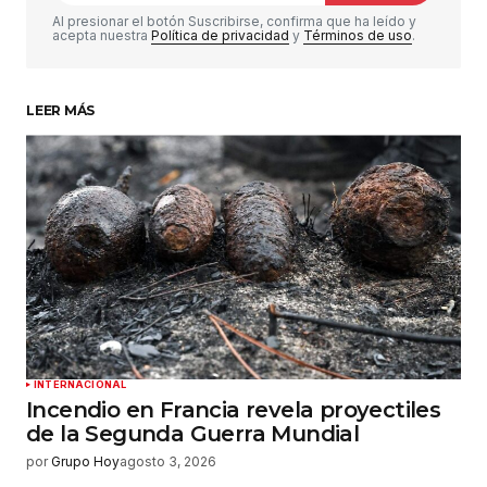
Comentario
*
Al presionar el botón Suscribirse, confirma que ha leído y
acepta nuestra
Política de privacidad
y
Términos de uso
.
LEER MÁS
Su nombre
*
Tu correo electrónico
*
Guardar mi nombre, correo electrónico y sitio
web en este navegador para la próxima vez que
haga un comentario.
Enviar comentario
INTERNACIONAL
Incendio en Francia revela proyectiles
de la Segunda Guerra Mundial
por
Grupo Hoy
agosto 3, 2026