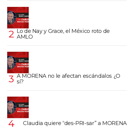
Lo de Nay y Grace, el México roto de
AMLO
A MORENA no le afectan escándalos ¿O
sí?
Claudia quiere “des-PRI-sar” a MORENA