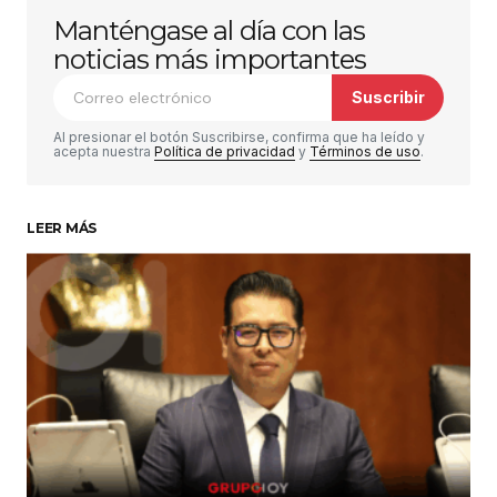
Manténgase al día con las
Tu dirección de correo electrónico no será
publicada.
Los campos obligatorios están
noticias más importantes
marcados con
*
Suscribir
Comentario
*
Al presionar el botón Suscribirse, confirma que ha leído y
acepta nuestra
Política de privacidad
y
Términos de uso
.
LEER MÁS
Su nombre
*
Tu correo electrónico
*
Guardar mi nombre, correo electrónico y sitio
web en este navegador para la próxima vez que
haga un comentario.