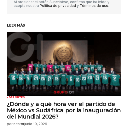
Comentario
*
Al presionar el botón Suscribirse, confirma que ha leído y
acepta nuestra
Política de privacidad
y
Términos de uso
.
LEER MÁS
Su nombre
*
Tu correo electrónico
*
Guardar mi nombre, correo electrónico y sitio
web en este navegador para la próxima vez que
haga un comentario.
Enviar comentario
DEPORTES
¿Dónde y a qué hora ver el partido de
México vs Sudáfrica por la inauguración
del Mundial 2026?
por
nestor
junio 10, 2026