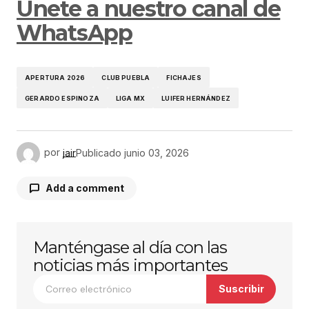
Únete a nuestro canal de
WhatsApp
APERTURA 2026
CLUB PUEBLA
FICHAJES
GERARDO ESPINOZA
LIGA MX
LUIFER HERNÁNDEZ
por
jair
Publicado
junio 03, 2026
Add a comment
Manténgase al día con las
Tu dirección de correo electrónico no será
publicada.
Los campos obligatorios están
noticias más importantes
marcados con
*
Suscribir