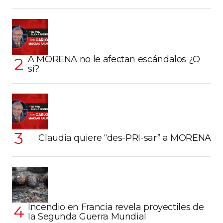
A MORENA no le afectan escándalos ¿O
sí?
Claudia quiere “des-PRI-sar” a MORENA
Incendio en Francia revela proyectiles de
la Segunda Guerra Mundial