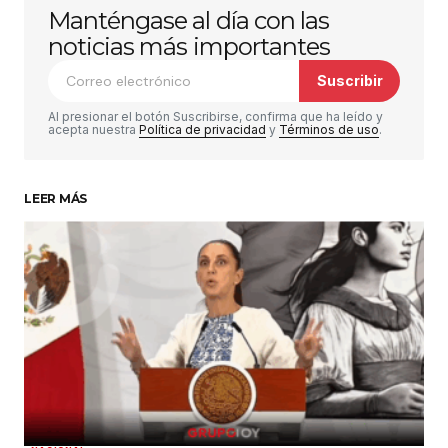
Manténgase al día con las
Tu dirección de correo electrónico no será
publicada.
Los campos obligatorios están
noticias más importantes
marcados con
*
Suscribir
Comentario
*
Al presionar el botón Suscribirse, confirma que ha leído y
acepta nuestra
Política de privacidad
y
Términos de uso
.
LEER MÁS
Su nombre
*
Tu correo electrónico
*
Guardar mi nombre, correo electrónico y sitio
web en este navegador para la próxima vez que
haga un comentario.
Enviar comentario