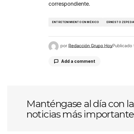
correspondiente.
ENTRETENIMIENTO EN MÉXICO
ERNESTO ZEPED
por
Redacción Grupo Hoy
Publicado
Add a comment
Tu dirección de correo electróni
obligatorios están marcados con
Manténgase al día con la
noticias más importante
Comentario
*