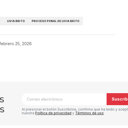
A
LIVIA BRITO
PROCESO PENAL DE LIVIA BRITO
febrero 25, 2026
co no será publicada.
Los campos
*
s
Suscrib
s
Al presionar el botón Suscribirse, confirma que ha leído y acep
nuestra
Política de privacidad
y
Términos de uso
.