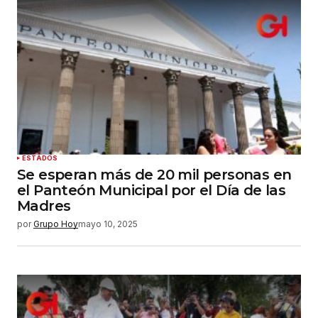
Su nombre
*
Tu correo electrónico
*
Guardar mi nombre, correo electrónico y sitio
web en este navegador para la próxima vez que
haga un comentario.
Enviar comentario
ESTADOS
Se esperan más de 20 mil personas en
el Panteón Municipal por el Día de las
Madres
por
Grupo Hoy
mayo 10, 2025