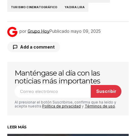
TURISMO CINEMATOGRÁFICO
YADIRA LIRA
por
Grupo Hoy
Publicado
mayo 09, 2025
Add a comment
Manténgase al día con las
Tu dirección de correo electrónico no será
publicada.
Los campos obligatorios están
noticias más importantes
marcados con
*
Suscribir
Comentario
*
Al presionar el botón Suscribirse, confirma que ha leído y
acepta nuestra
Política de privacidad
y
Términos de uso
.
LEER MÁS