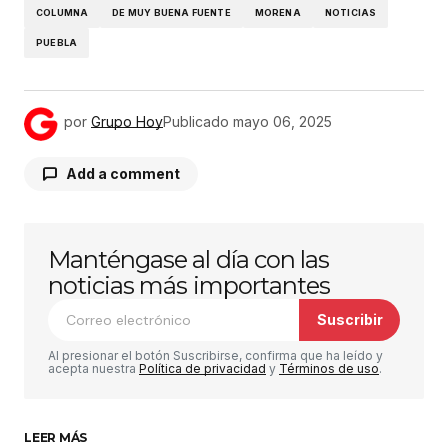
COLUMNA
DE MUY BUENA FUENTE
MORENA
NOTICIAS
PUEBLA
por
Grupo Hoy
Publicado
mayo 06, 2025
Add a comment
Manténgase al día con las
Tu dirección de correo electrónico no será
publicada.
Los campos obligatorios están
noticias más importantes
marcados con
*
Suscribir
Comentario
*
Al presionar el botón Suscribirse, confirma que ha leído y
acepta nuestra
Política de privacidad
y
Términos de uso
.
LEER MÁS