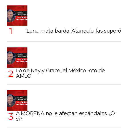
Lona mata barda. Atanacio, las superó
Lo de Nay y Grace, el México roto de
AMLO
A MORENA no le afectan escándalos ¿O
sí?