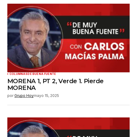
Su nombre
*
Tu correo electrónico
*
Guardar mi nombre, correo electrónico y sitio
web en este navegador para la próxima vez que
haga un comentario.
Enviar comentario
COLUMNAS
DE BUENA FUENTE
MORENA 1, PT 2, Verde 1. Pierde
MORENA
por
Grupo Hoy
mayo 15, 2025