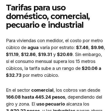
Tarifas para uso
doméstico, comercial,
pecuario e industrial
Para viviendas con medidor, el costo por metro
cúbico de
agua
varía por estrato:
$7.46
,
$9.96
,
$11.19
,
$12.86
,
$19.31
y
$20.69
. Sin embargo,
si el consumo mensual supera los 15 metros
cúbicos, la tarifa sube a un rango de
$20.06 a
$32.73
por metro cúbico.
En el sector
comercial
, los cobros van desde
166.08 hasta 445.24 pesos
, dependiendo del
giro y zona. El
uso pecuario
alcanza los
3,970.22 pesos
, y las
industrias
pagan ahora