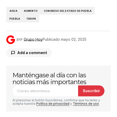
AGUA
AUMENTO
CONGRESO DEL ESTADO DE PUEBLA
PUEBLA
TARIFA
por
Grupo Hoy
Publicado
mayo 02, 2025
Add a comment
Manténgase al día con las
Tu dirección de correo electrónico no será
publicada.
Los campos obligatorios están
noticias más importantes
marcados con
*
Suscribir
Comentario
*
Al presionar el botón Suscribirse, confirma que ha leído y
acepta nuestra
Política de privacidad
y
Términos de uso
.