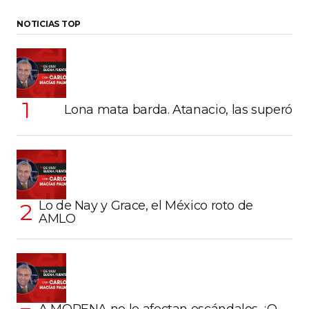
NOTICIAS TOP
Lona mata barda. Atanacio, las superó
Lo de Nay y Grace, el México roto de
AMLO
A MORENA no le afectan escándalos ¿O