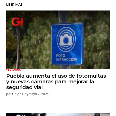
LEER MÁS
Su nombre
*
Tu correo electrónico
*
Guardar mi nombre, correo electrónico y sitio
web en este navegador para la próxima vez que
haga un comentario.
Enviar comentario
ESTADOS
Puebla aumenta el uso de fotomultas
y nuevas cámaras para mejorar la
seguridad vial
por
Grupo Hoy
mayo 2, 2025