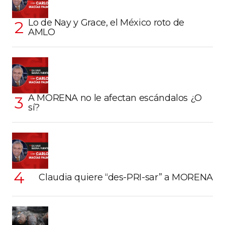
Lo de Nay y Grace, el México roto de
AMLO
A MORENA no le afectan escándalos ¿O
sí?
Claudia quiere “des-PRI-sar” a MORENA