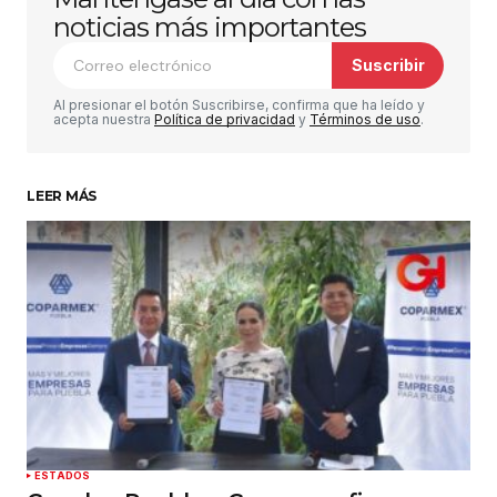
publicada.
Los campos obligatorios están
noticias más importantes
marcados con
*
Suscribir
Comentario
*
Al presionar el botón Suscribirse, confirma que ha leído y
acepta nuestra
Política de privacidad
y
Términos de uso
.
LEER MÁS
Su nombre
*
Tu correo electrónico
*
Guardar mi nombre, correo electrónico y sitio
web en este navegador para la próxima vez que
haga un comentario.
Enviar comentario
ESTADOS