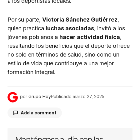
a los deportistas locales.
Por su parte,
Victoria Sánchez Gutiérrez
,
quien practica
luchas asociadas
, invitó a los
jóvenes poblanos a
hacer actividad física
,
resaltando los beneficios que el deporte ofrece
no solo en términos de salud, sino como un
estilo de vida que contribuye a una mejor
formación integral.
por
Grupo Hoy
Publicado
marzo 27, 2025
Add a comment
Manténgase al día con las
Tu dirección de correo electrónico no será