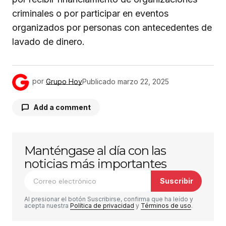
criminales o por participar en eventos
organizados por personas con antecedentes de
lavado de dinero.
por
Grupo Hoy
Publicado
marzo 22, 2025
Add a comment
Manténgase al día con las
Tu dirección de correo electrónico no será
publicada.
Los campos obligatorios están
noticias más importantes
marcados con
*
Suscribir
Comentario
*
Al presionar el botón Suscribirse, confirma que ha leído y
acepta nuestra
Política de privacidad
y
Términos de uso
.