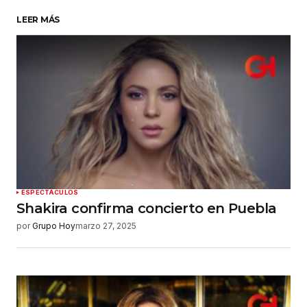
LEER MÁS
Su nombre
*
Tu correo electrónico
*
Guardar mi nombre, correo electrónico y sitio
web en este navegador para la próxima vez que
haga un comentario.
Enviar comentario
ESPECTÁCULOS
Shakira confirma concierto en Puebla
por
Grupo Hoy
marzo 27, 2025