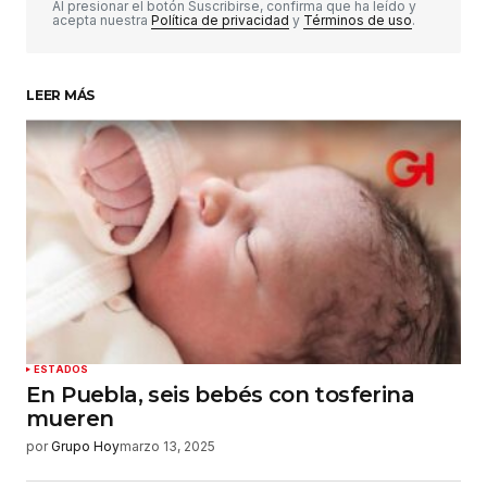
Comentario
*
Al presionar el botón Suscribirse, confirma que ha leído y
acepta nuestra
Política de privacidad
y
Términos de uso
.
LEER MÁS
Su nombre
*
Tu correo electrónico
*
Guardar mi nombre, correo electrónico y sitio
web en este navegador para la próxima vez que
haga un comentario.
Enviar comentario
ESTADOS
En Puebla, seis bebés con tosferina
mueren
por
Grupo Hoy
marzo 13, 2025