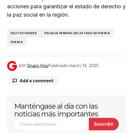
acciones para garantizar el estado de derecho y
la paz social en la región.
DELITOS GRAVES
FISCALÍA GENERAL DEL ESTADO DE PUEBLA
PUEBLA
por
Grupo Hoy
Publicado
marzo 13, 2025
Add a comment
Manténgase al día con las
Tu dirección de correo electrónico no será
publicada.
Los campos obligatorios están
noticias más importantes
marcados con
*
Suscribir