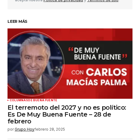
LEER MÁS
Su nombre
*
Tu correo electrónico
*
Guardar mi nombre, correo electrónico y sitio
web en este navegador para la próxima vez que
haga un comentario.
Enviar comentario
COLUMNAS
DE BUENA FUENTE
El terremoto del 2027 y no es político:
Es De Muy Buena Fuente – 28 de
febrero
por
Grupo Hoy
febrero 28, 2025