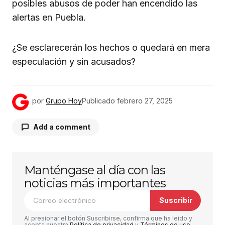
posibles abusos de poder han encendido las
alertas en Puebla.
¿Se esclarecerán los hechos o quedará en mera
especulación y sin acusados?
por
Grupo Hoy
Publicado
febrero 27, 2025
Add a comment
Manténgase al día con las
Tu dirección de correo electrónico no será
publicada.
Los campos obligatorios están
noticias más importantes
marcados con
*
Suscribir
Comentario
*
Al presionar el botón Suscribirse, confirma que ha leído y
acepta nuestra
Política de privacidad
y
Términos de uso
.