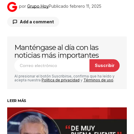
por
Grupo Hoy
Publicado
febrero 11, 2025
Add a comment
Manténgase al día con las
Tu dirección de correo electrónico no será
publicada.
Los campos obligatorios están
noticias más importantes
marcados con
*
Suscribir
Comentario
*
Al presionar el botón Suscribirse, confirma que ha leído y
acepta nuestra
Política de privacidad
y
Términos de uso
.
LEER MÁS
Su nombre
*
Tu correo electrónico
*