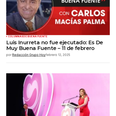
Guardar mi nombre, correo electrónico y sitio
web en este navegador para la próxima vez que
haga un comentario.
Enviar comentario
COLUMNAS
DE BUENA FUENTE
Luis Inurreta no fue ejecutado: Es De
Muy Buena Fuente – 11 de febrero
por
Redacción Grupo Hoy
febrero 12, 2025