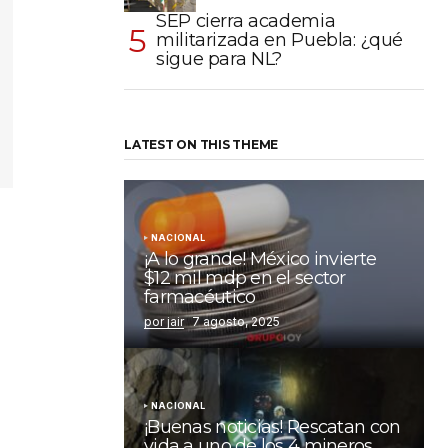
SEP cierra academia
militarizada en Puebla: ¿qué
sigue para NL?
LATEST ON THIS THEME
NACIONAL
¡A lo grande! México invierte
$12 mil mdp en el sector
farmacéutico
por jair
7 agosto, 2025
NACIONAL
¡Buenas noticias! Rescatan con
vida a uno de los 4 mineros