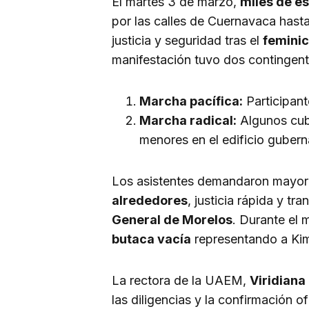
El martes 3 de marzo,
miles de es
por las calles de Cuernavaca hast
justicia y seguridad tras el
feminic
manifestación tuvo dos contingent
Marcha pacífica:
Participant
Marcha radical:
Algunos cubr
menores en el edificio guber
Los asistentes demandaron mayo
alrededores
, justicia rápida y tr
General de Morelos
. Durante el m
butaca vacía
representando a Kim
La rectora de la UAEM,
Viridian
las diligencias y la confirmación of