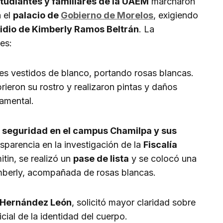
tudiantes y familiares de la UAEM
marcharon
a el
palacio de
Gobierno de Morelos
, exigiendo
idio de Kimberly Ramos Beltrán
. La
es:
es vestidos de blanco, portando rosas blancas.
ieron su rostro y realizaron pintas y daños
namental.
r
seguridad en el campus Chamilpa y sus
ansparencia en la investigación de la
Fiscalía
itin, se realizó un
pase de lista
y se colocó una
berly, acompañada de rosas blancas.
a Hernández León
, solicitó mayor claridad sobre
icial de la identidad del cuerpo.