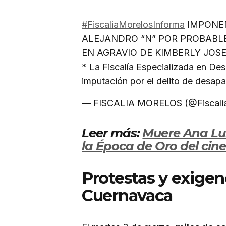
#FiscaliaMorelosInforma
IMPONEN
ALEJANDRO “N” POR PROBABLE
EN AGRAVIO DE KIMBERLY JOSE
* La Fiscalía Especializada en De
imputación por el delito de desap
— FISCALIA MORELOS (@Fiscali
Leer más:
Muere Ana Lui
la Época de Oro del cin
Protestas y exigenc
Cuernavaca