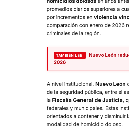
homicidios dolosos
en años anter
promedios diarios superiores a c
por incrementos en
violencia
vin
comparación con enero de 2026 r
criminales de la región.
Nuevo León redu
TAMBIÉN LEE.
2026
A nivel institucional,
Nuevo León
c
de la seguridad pública, entre ella
la
Fiscalía General de Justicia
, 
federales y municipales. Estas inst
orientados a contener y disminuir l
modalidad de homicidio doloso.