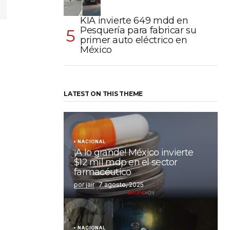
KIA invierte 649 mdd en
Pesquería para fabricar su
primer auto eléctrico en
México
LATEST ON THIS THEME
NACIONAL
¡A lo grande! México invierte
$12 mil mdp en el sector
farmacéutico
por jair
7 agosto, 2025
NACIONAL