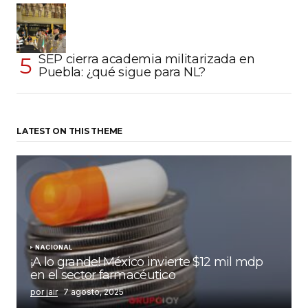
SEP cierra academia militarizada en
Puebla: ¿qué sigue para NL?
LATEST ON THIS THEME
NACIONAL
¡A lo grande! México invierte $12 mil mdp
en el sector farmacéutico
por jair
7 agosto, 2025