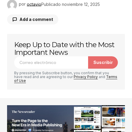
por
octavio
Publicado
noviembre 12, 2025
Add a comment
Keep Up to Date with the Most
Tu dirección de correo electrónico no será
publicada.
Los campos obligatorios están
Important News
marcados con
*
Suscribir
Comentario
*
By pressing the Subscribe button, you confirm that you
have read and are agreeing to our
Privacy Policy
and
Terms
of Use
Su nombre
*
Tu correo electrónico
*