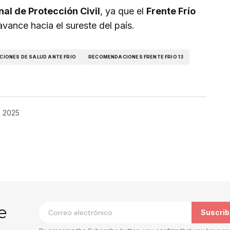
al de Protección Civil
, ya que el
Frente Frío
vance hacia el sureste del país.
IONES DE SALUD ANTE FRIO
RECOMENDACIONES FRENTE FRIO 13
, 2025
co no será publicada.
Los campos
*
e
Suscrib