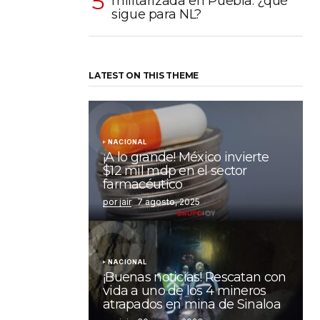
militarizada en Puebla: ¿qué
sigue para NL?
LATEST ON THIS THEME
NACIONAL
¡A lo grande! México invierte
$12 mil mdp en el sector
farmacéutico
por jair
7 agosto, 2025
NACIONAL
¡Buenas noticias! Rescatan con
vida a uno de los 4 mineros
atrapados en mina de Sinaloa