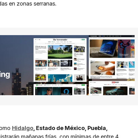
das en zonas serranas.
 como
Hidalgo
, Estado de México, Puebla,
istrarán mañanas frías, con mínimas de entre 4