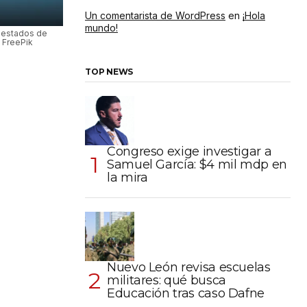
Un comentarista de WordPress
en
¡Hola
mundo!
e estados de
 FreePik
TOP NEWS
Congreso exige investigar a
Samuel García: $4 mil mdp en
la mira
Nuevo León revisa escuelas
militares: qué busca
Educación tras caso Dafne