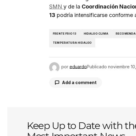
SMN
y de la
Coordinación Nacion
13
podría intensificarse conforme a
FRENTE FRIO 13
HIDALGO CLIMA
RECOMENDAC
TEMPERATURA HIDALGO
por
eduardo
Publicado
noviembre 10
Add a comment
Tu dirección de correo electróni
obligatorios están marcados con
Keep Up to Date with th
Comentario
*