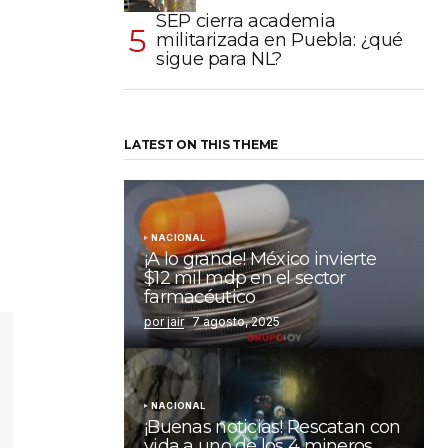
SEP cierra academia
militarizada en Puebla: ¿qué
sigue para NL?
LATEST ON THIS THEME
NACIONAL
¡A lo grande! México invierte
$12 mil mdp en el sector
farmacéutico
por jair
7 agosto, 2025
NACIONAL
¡Buenas noticias! Rescatan con
vida a uno de los 4 mineros