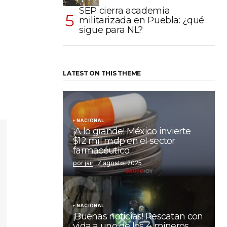
SEP cierra academia
militarizada en Puebla: ¿qué
sigue para NL?
LATEST ON THIS THEME
NACIONAL
¡A lo grande! México invierte
$12 mil mdp en el sector
farmacéutico
por jair
7 agosto, 2025
NACIONAL
¡Buenas noticias! Rescatan con
vida a uno de los 4 mineros