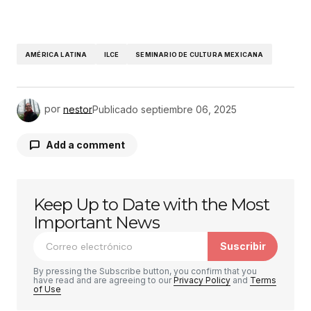
AMÉRICA LATINA
ILCE
SEMINARIO DE CULTURA MEXICANA
por
nestor
Publicado
septiembre 06, 2025
Add a comment
Keep Up to Date with the Most
Tu dirección de correo electrónico no será
publicada.
Los campos obligatorios están
Important News
marcados con
*
Suscribir
Comentario
*
By pressing the Subscribe button, you confirm that you
have read and are agreeing to our
Privacy Policy
and
Terms
of Use