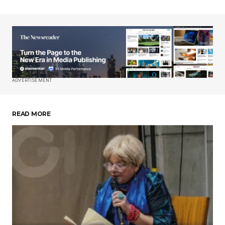
Su nombre
*
Tu correo electrónico
*
ADVERTISEMENT
Guardar mi nombre, correo electrónico y sitio
web en este navegador para la próxima vez que
haga un comentario.
READ MORE
Enviar comentario